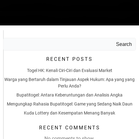
Search
RECENT POSTS
Togel HK: Kenali Ciri-Ciri dan Evaluasi Market
Warga yang Bertaruh dalam Tinjauan Aspek Hukum: Apa yang yang
Perlu Anda?
Bupatitogel: Antara Keberuntungan dan Analisis Angka
Mengungkap Rahasia Bupatitogel: Game yang Sedang Naik Daun
Kuda Lottery dan Kesempatan Menang Banyak
RECENT COMMENTS
No comments to show.