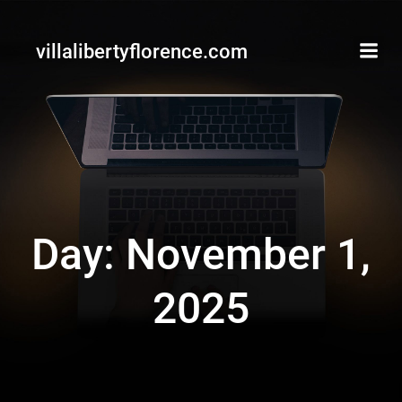
Skip
to
villalibertyflorence.com
content
Day:
November 1,
2025