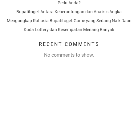
Perlu Anda?
Bupatitogel: Antara Keberuntungan dan Analisis Angka
Mengungkap Rahasia Bupatitogel: Game yang Sedang Naik Daun
Kuda Lottery dan Kesempatan Menang Banyak
RECENT COMMENTS
No comments to show.
by
safASFsf231
▪
on
November
1, 2025
Togel
daring
telah
menjadi