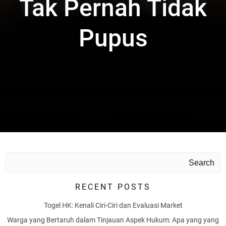
Tak Pernah Tidak
Pupus
Search
RECENT POSTS
Togel HK: Kenali Ciri-Ciri dan Evaluasi Market
Warga yang Bertaruh dalam Tinjauan Aspek Hukum: Apa yang yang