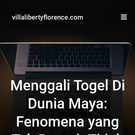
Skip
to
villalibertyflorence.com
content
Menggali Togel Di
Dunia Maya:
Fenomena yang