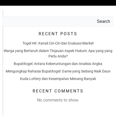
Search
RECENT POSTS
Togel HK: Kenali Ciri-Ciri dan Evaluasi Market
Warga yang Bertaruh dalam Tinjauan Aspek Hukum: Apa yang yang
Perlu Anda?
Bupatitogel: Antara Keberuntungan dan Analisis Angka
Mengungkap Rahasia Bupatitogel: Game yang Sedang Naik Daun
Kuda Lottery dan Kesempatan Menang Banyak
RECENT COMMENTS
No comments to show.
by
safASFsf231