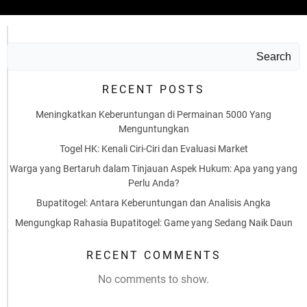
Search
RECENT POSTS
Meningkatkan Keberuntungan di Permainan 5000 Yang
Menguntungkan
Togel HK: Kenali Ciri-Ciri dan Evaluasi Market
Warga yang Bertaruh dalam Tinjauan Aspek Hukum: Apa yang yang
Perlu Anda?
Bupatitogel: Antara Keberuntungan dan Analisis Angka
Mengungkap Rahasia Bupatitogel: Game yang Sedang Naik Daun
RECENT COMMENTS
by
No comments to show.
safASFsf231