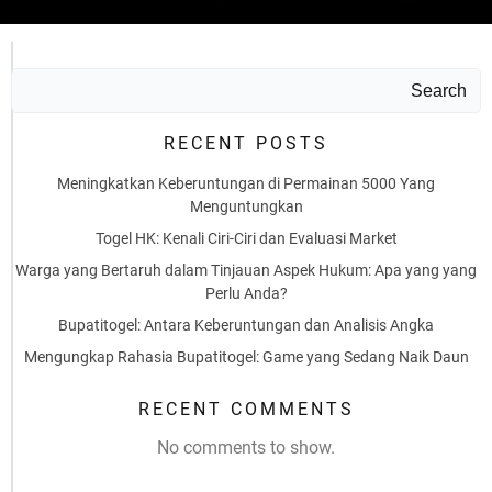
Search
RECENT POSTS
Meningkatkan Keberuntungan di Permainan 5000 Yang
Menguntungkan
Togel HK: Kenali Ciri-Ciri dan Evaluasi Market
Warga yang Bertaruh dalam Tinjauan Aspek Hukum: Apa yang yang
Perlu Anda?
Bupatitogel: Antara Keberuntungan dan Analisis Angka
Mengungkap Rahasia Bupatitogel: Game yang Sedang Naik Daun
RECENT COMMENTS
by
No comments to show.
safASFsf231