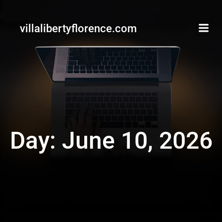
Skip
to
villalibertyflorence.com
content
Day:
June 10, 2026