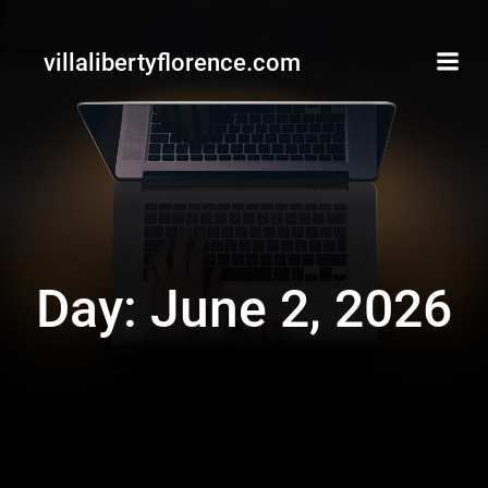
Skip
to
villalibertyflorence.com
content
Day:
June 2, 2026