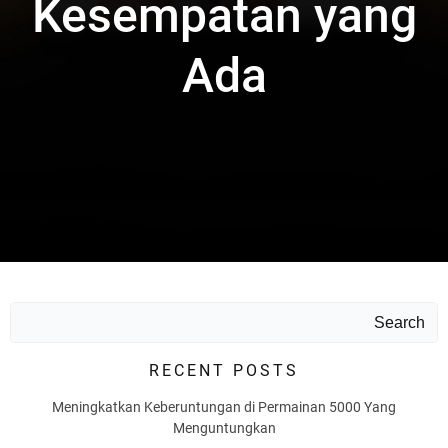
Kesempatan yang
Ada
Search
RECENT POSTS
Meningkatkan Keberuntungan di Permainan 5000 Yang
Menguntungkan