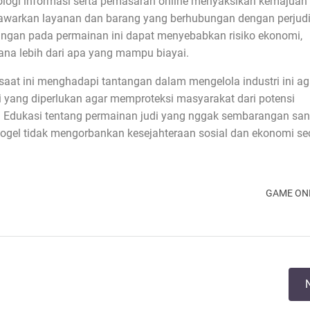
knologi informasi serta pemasaran online menyaksikan kemajuan
awarkan layanan dan barang yang berhubungan dengan perjud
tungan pada permainan ini dapat menyebabkan risiko ekonomi,
na lebih dari apa yang mampu biayai.
saat ini menghadapi tantangan dalam mengelola industri ini ag
i yang diperlukan agar memproteksi masyarakat dari potensi
li. Edukasi tentang permainan judi yang nggak sembarangan sa
togel tidak mengorbankan kesejahteraan sosial dan ekonomi se
GAME ON
Post