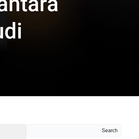
antara
udi
Search