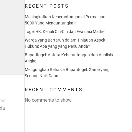
RECENT POSTS
Meningkatkan Keberuntungan di Permainan
5000 Yang Menguntungkan
Togel HK: Kenali Ciri-Ciri dan Evaluasi Market
Warga yang Bertaruh dalam Tinjauan Aspek
Hukum: Apa yang yang Perlu Anda?
Bupatitogel: Antara Keberuntungan dan Analisis
Angka
Mengungkap Rahasia Bupatitogel: Game yang
Sedang Naik Daun
RECENT COMMENTS
No comments to show.
aat
eda