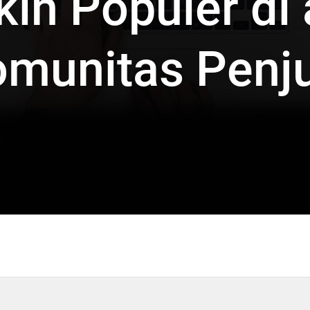
in Populer di 
munitas Penj