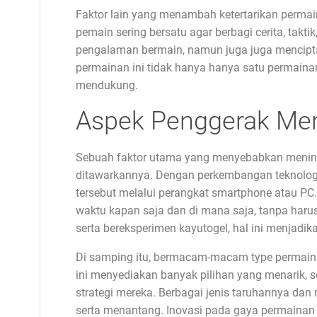
Faktor lain yang menambah ketertarikan permai
pemain sering bersatu agar berbagi cerita, takt
pengalaman bermain, namun juga juga mencipt
permainan ini tidak hanya hanya satu permaina
mendukung.
Aspek Penggerak Men
Sebuah faktor utama yang menyebabkan meningk
ditawarkannya. Dengan perkembangan teknolog
tersebut melalui perangkat smartphone atau PC.
waktu kapan saja dan di mana saja, tanpa haru
serta bereksperimen kayutogel, hal ini menjadi
Di samping itu, bermacam-macam type permaina
ini menyediakan banyak pilihan yang menarik,
strategi mereka. Berbagai jenis taruhannya d
serta menantang. Inovasi pada gaya permainan i