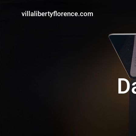
Skip
to
villalibertyflorence.com
content
D