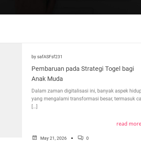
by
safASFsf231
Pembaruan pada Strategi Togel bagi
Anak Muda
Dalam zaman digitalisasi ini, banyak aspek hidu
yang mengalami transformasi besar, termasuk c
[…]
read mor
▪
May 21, 2026
0