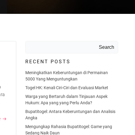
Search
RECENT POSTS
Meningkatkan Keberuntungan di Permainan
5000 Yang Menguntungkan
p
Togel HK: Kenali Ciri-Ciri dan Evaluasi Market
ara
Warga yang Bertaruh dalam Tinjauan Aspek
Hukum: Apa yang yang Perlu Anda?
Bupatitogel: Antara Keberuntungan dan Analisis
e
Angka
Mengungkap Rahasia Bupatitogel: Game yang
Sedang Naik Daun