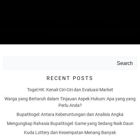
Search
RECENT POSTS
Togel HK: Kenali Ciri-Ciri dan Evaluasi Market
Warga yang Bertaruh dalam Tinjauan Aspek Hukum: Apa yang yang
Perlu Anda?
Bupatitogel: Antara Keberuntungan dan Analisis Angka
Mengungkap Rahasia Bupatitogel: Game yang Sedang Naik Daun
Kuda Lottery dan Kesempatan Menang Banyak