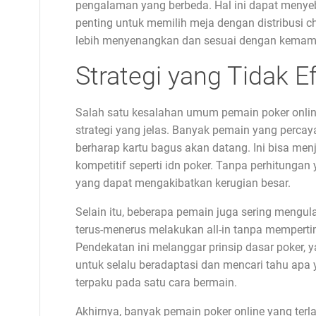
pengalaman yang berbeda. Hal ini dapat menye
penting untuk memilih meja dengan distribusi
lebih menyenangkan dan sesuai dengan kema
Strategi yang Tidak 
Salah satu kesalahan umum pemain poker onli
strategi yang jelas. Banyak pemain yang per
berharap kartu bagus akan datang. Ini bisa men
kompetitif seperti idn poker. Tanpa perhitung
yang dapat mengakibatkan kerugian besar.
Selain itu, beberapa pemain juga sering mengula
terus-menerus melakukan all-in tanpa memperti
Pendekatan ini melanggar prinsip dasar poker,
untuk selalu beradaptasi dan mencari tahu apa 
terpaku pada satu cara bermain.
Akhirnya, banyak pemain poker online yang terla