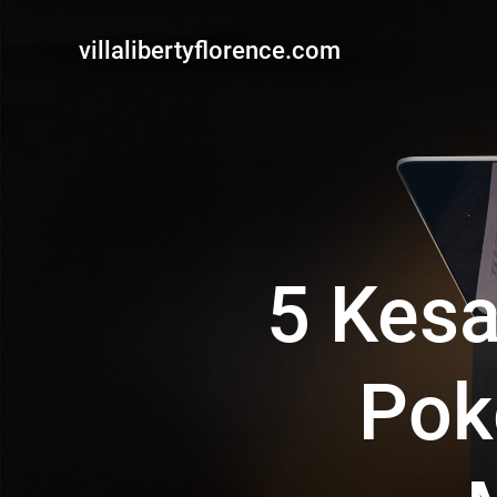
Skip
to
villalibertyflorence.com
content
5 Kes
Pok