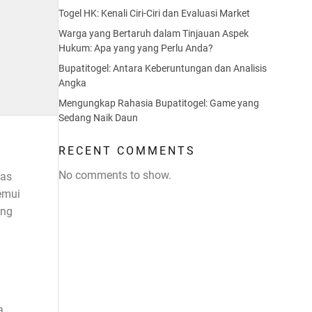
Togel HK: Kenali Ciri-Ciri dan Evaluasi Market
Warga yang Bertaruh dalam Tinjauan Aspek
Hukum: Apa yang yang Perlu Anda?
Bupatitogel: Antara Keberuntungan dan Analisis
Angka
Mengungkap Rahasia Bupatitogel: Game yang
Sedang Naik Daun
RECENT COMMENTS
No comments to show.
tas
nemui
ang
a