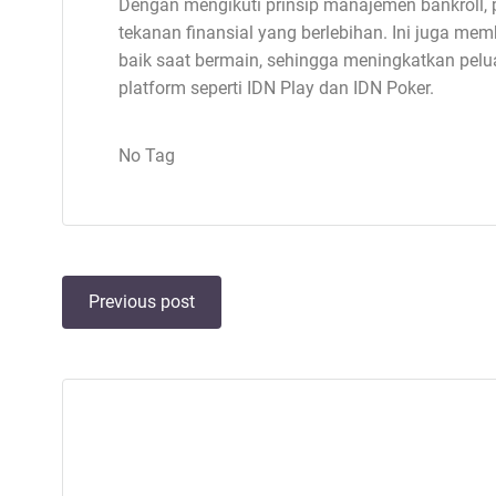
Dengan mengikuti prinsip manajemen bankroll,
tekanan finansial yang berlebihan. Ini juga m
baik saat bermain, sehingga meningkatkan pel
platform seperti IDN Play dan IDN Poker.
No Tag
Post
Previous post
navigation