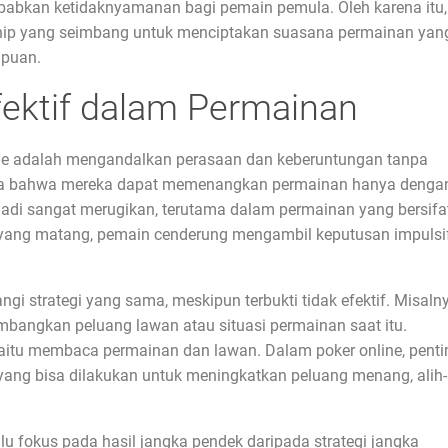
babkan ketidaknyamanan bagi pemain pemula. Oleh karena itu,
 chip yang seimbang untuk menciptakan suasana permainan yan
mpuan.
Efektif dalam Permainan
ne adalah mengandalkan perasaan dan keberuntungan tanpa
caya bahwa mereka dapat memenangkan permainan hanya denga
jadi sangat merugikan, terutama dalam permainan yang bersifa
an yang matang, pemain cenderung mengambil keputusan impulsi
ngi strategi yang sama, meskipun terbukti tidak efektif. Misalny
mbangkan peluang lawan atau situasi permainan saat itu.
 yaitu membaca permainan dan lawan. Dalam poker online, penti
yang bisa dilakukan untuk meningkatkan peluang menang, alih-
lu fokus pada hasil jangka pendek daripada strategi jangka