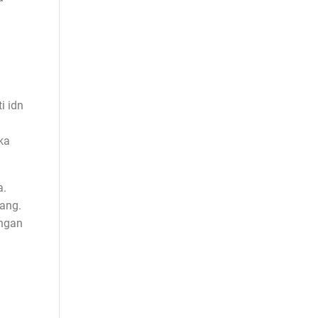
i idn
ka
a.
ang.
angan