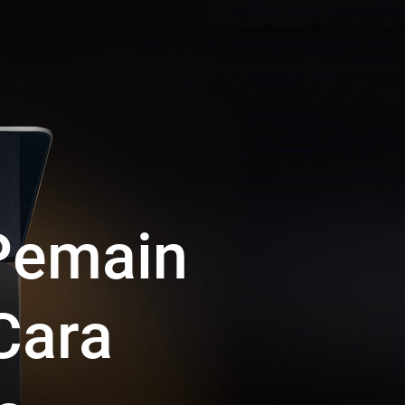
Pemain
Cara