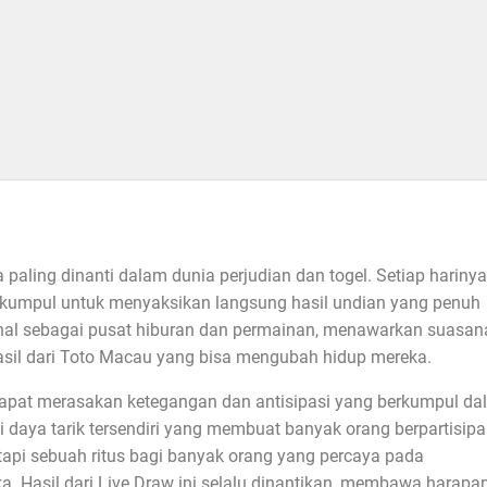
paling dinanti dalam dunia perjudian dan togel. Setiap harinya
erkumpul untuk menyaksikan langsung hasil undian yang penuh
nal sebagai pusat hiburan dan permainan, menawarkan suasan
hasil dari Toto Macau yang bisa mengubah hidup mereka.
pat merasakan ketegangan dan antisipasi yang berkumpul da
 daya tarik tersendiri yang membuat banyak orang berpartisipa
tapi sebuah ritus bagi banyak orang yang percaya pada
. Hasil dari Live Draw ini selalu dinantikan, membawa harapa