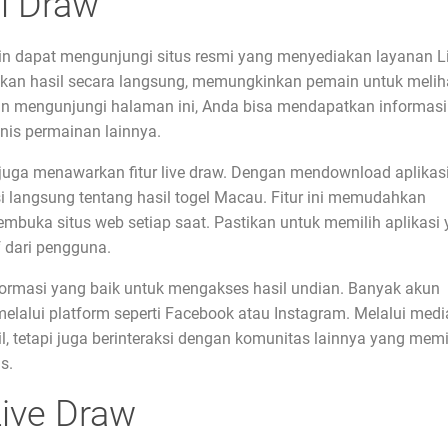
l Draw
n dapat mengunjungi situs resmi yang menyediakan layanan L
gkan hasil secara langsung, memungkinkan pemain untuk melih
ngan mengunjungi halaman ini, Anda bisa mendapatkan informasi
enis permainan lainnya.
g juga menawarkan fitur live draw. Dengan mendownload aplikas
i langsung tentang hasil togel Macau. Fitur ini memudahkan
mbuka situs web setiap saat. Pastikan untuk memilih aplikasi
f dari pengguna.
nformasi yang baik untuk mengakses hasil undian. Banyak akun
elalui platform seperti Facebook atau Instagram. Melalui medi
, tetapi juga berinteraksi dengan komunitas lainnya yang memil
s.
Live Draw