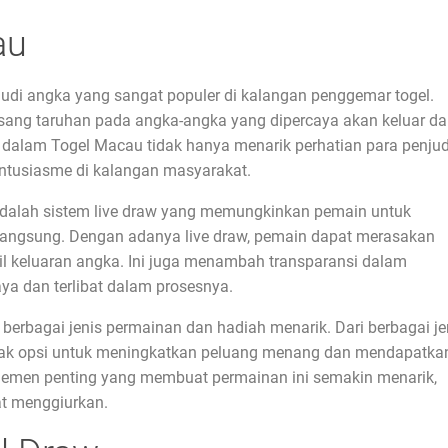
au
udi angka yang sangat populer di kalangan penggemar togel.
sang taruhan pada angka-angka yang dipercaya akan keluar d
 dalam Togel Macau tidak hanya menarik perhatian para penjud
antusiasme di kalangan masyarakat.
 adalah sistem live draw yang memungkinkan pemain untuk
langsung. Dengan adanya live draw, pemain dapat merasakan
l keluaran angka. Ini juga menambah transparansi dalam
ya dan terlibat dalam prosesnya.
erbagai jenis permainan dan hadiah menarik. Dari berbagai je
anyak opsi untuk meningkatkan peluang menang dan mendapatka
elemen penting yang membuat permainan ini semakin menarik,
at menggiurkan.