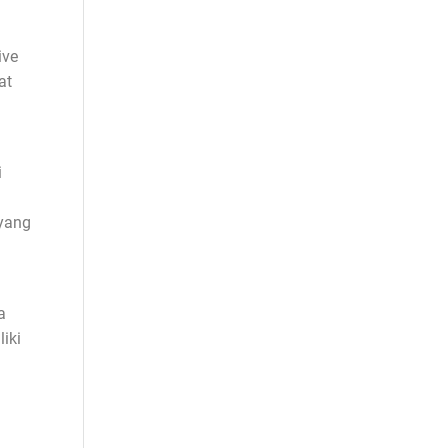
ive
at
i
 yang
a
iki