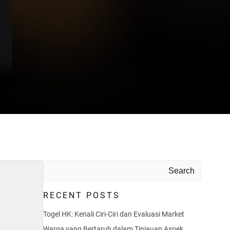
Search
RECENT POSTS
Togel HK: Kenali Ciri-Ciri dan Evaluasi Market
Warga yang Bertaruh dalam Tinjauan Aspek