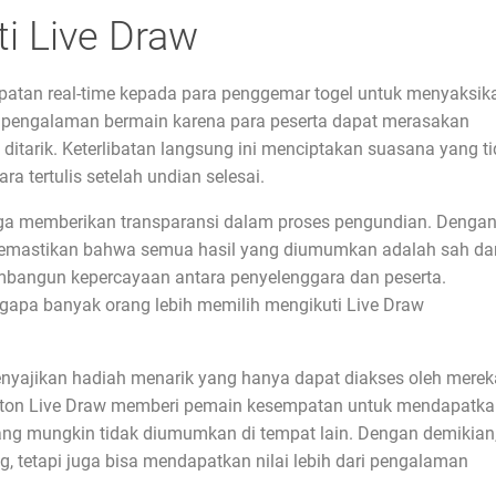
i Live Draw
atan real-time kepada para penggemar togel untuk menyaksik
n pengalaman bermain karena para peserta dapat merasakan
itarik. Keterlibatan langsung ini menciptakan suasana yang t
ra tertulis setelah undian selesai.
ga memberikan transparansi dalam proses pengundian. Denga
memastikan bahwa semua hasil yang diumumkan adalah sah da
embangun kepercayaan antara penyelenggara dan peserta.
ngapa banyak orang lebih memilih mengikuti Live Draw
menyajikan hadiah menarik yang hanya dapat diakses oleh merek
nton Live Draw memberi pemain kesempatan untuk mendapatk
ang mungkin tidak diumumkan di tempat lain. Dengan demikian
, tetapi juga bisa mendapatkan nilai lebih dari pengalaman