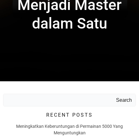
Menjadi Master
dalam Satu
Search
RECENT POSTS
Meningkatkan Keberuntungan di Permainan 5000 Yang
Menguntungkan