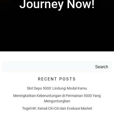
Journey Now!
Search
RECENT POSTS
Slot Depo 5000: Lindungi Modal Kamu
Meningkatkan Keberuntungan di Permainan 5000 Yang
Menguntungkan
Togel HK: Kenali Ciri-Ciri dan Evaluasi Market