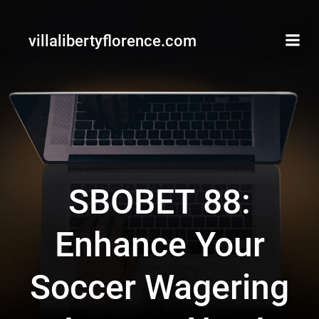
Skip
to
villalibertyflorence.com
content
SBOBET 88:
Enhance Your
Soccer Wagering