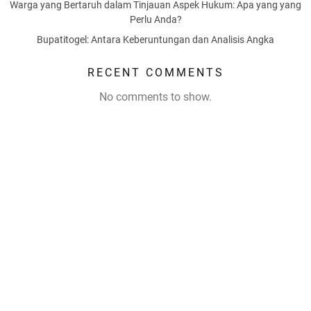
Warga yang Bertaruh dalam Tinjauan Aspek Hukum: Apa yang yang
Perlu Anda?
Bupatitogel: Antara Keberuntungan dan Analisis Angka
RECENT COMMENTS
by
No comments to show.
safASFsf231
▪
on
March
18,
2026
In
the
constantly
changing
world
of