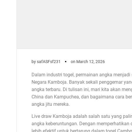
▪
by
safASFsf231
on
March 12, 2026
Dalam industri togel, permainan angka menjadi
Negara Kamboja. Banyak sekali penggemar yang
angka terbaru. Di tulisan ini, mari kita akan men
China dan Kampuchea, dan bagaimana cara ber
angka jitu mereka.
Live draw Kamboja adalah salah satu yang pal
angka keberuntungan. Dengan memperhatikan dat
lebih efektif untuk bertarung dalam togel Camb