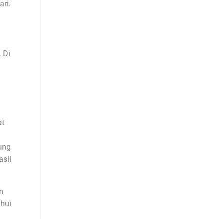
ri.
 Di
at
ung
asil
n
hui