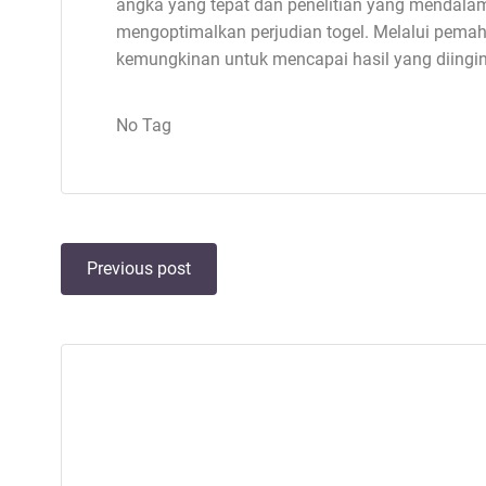
angka yang tepat dan penelitian yang mendalam
mengoptimalkan perjudian togel. Melalui pema
kemungkinan untuk mencapai hasil yang diingi
No Tag
Post
Previous post
navigation