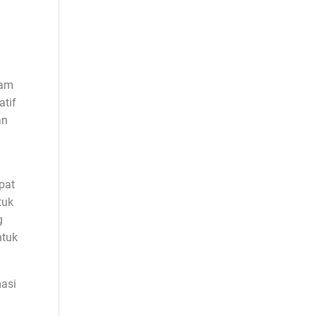
lam
atif
an
pat
tuk
g
ntuk
masi