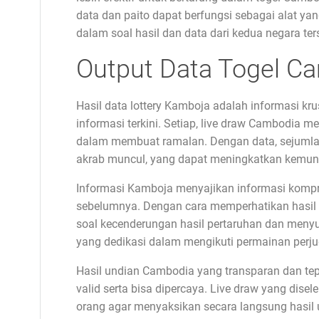
data dan paito dapat berfungsi sebagai alat yan
dalam soal hasil dan data dari kedua negara ter
Output Data Togel C
Hasil data lottery Kamboja adalah informasi kru
informasi terkini. Setiap, live draw Cambodia 
dalam membuat ramalan. Dengan data, sejumlah
akrab muncul, yang dapat meningkatkan kemung
Informasi Kamboja menyajikan informasi kompr
sebelumnya. Dengan cara memperhatikan hasil 
soal kecenderungan hasil pertaruhan dan menyus
yang dedikasi dalam mengikuti permainan perjud
Hasil undian Cambodia yang transparan dan te
valid serta bisa dipercaya. Live draw yang di
orang agar menyaksikan secara langsung hasil 