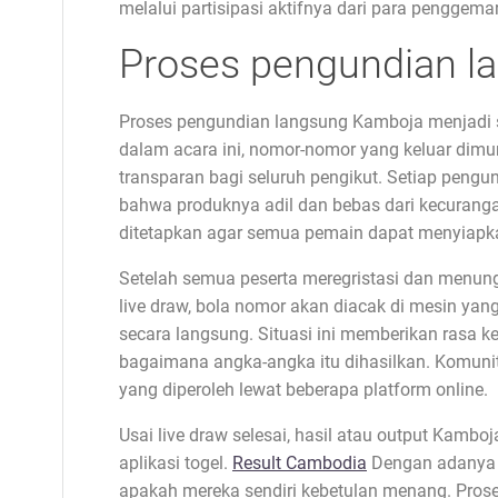
melalui partisipasi aktifnya dari para penggem
Proses pengundian l
Proses pengundian langsung Kamboja menjadi s
dalam acara ini, nomor-nomor yang keluar dim
transparan bagi seluruh pengikut. Setiap peng
bahwa produknya adil dan bebas dari kecuranga
ditetapkan agar semua pemain dapat menyiapkan
Setelah semua peserta meregristasi dan menun
live draw, bola nomor akan diacak di mesin yan
secara langsung. Situasi ini memberikan rasa 
bagaimana angka-angka itu dihasilkan. Komunit
yang diperoleh lewat beberapa platform online.
Usai live draw selesai, hasil atau output Kambo
aplikasi togel.
Result Cambodia
Dengan adanya d
apakah mereka sendiri kebetulan menang. Proses 