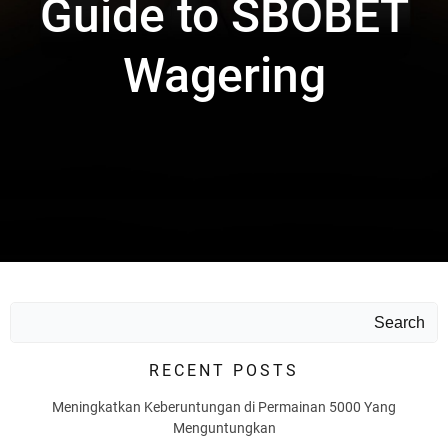
Guide to SBOBET
Wagering
Search
RECENT POSTS
Meningkatkan Keberuntungan di Permainan 5000 Yang
Menguntungkan