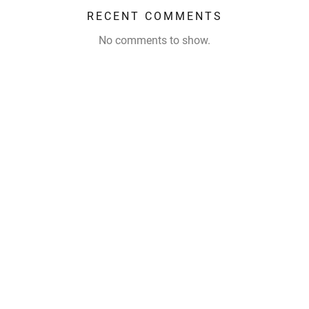
RECENT COMMENTS
No comments to show.
by
safASFsf231
▪
on
February
11, 2026
Di
dunia
taruhan,
banyak
orang
mencari
metode
untuk
mengoptimalkan