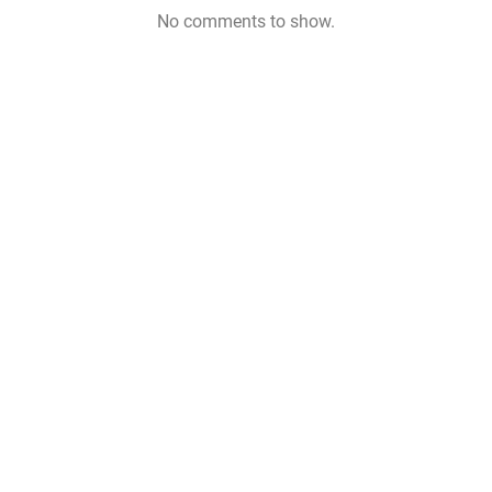
by
No comments to show.
safASFsf231
▪
on
January
2, 2026
Dunia
permainan
judi
togel
di
negeri
ini
kian
berkembang,
dan
dua
platform