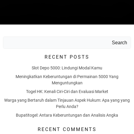
Search
RECENT POSTS
Slot Depo 5000: Lindungi Modal Kamu
Meningkatkan Keberuntungan di Permainan 5000 Yang
Menguntungkan
Togel HK: Kenali Ciri-Ciri dan Evaluasi Market
Warga yang Bertaruh dalam Tinjauan Aspek Hukum: Apa yang yang
Perlu Anda?
Bupatitogel: Antara Keberuntungan dan Analisis Angka
RECENT COMMENTS