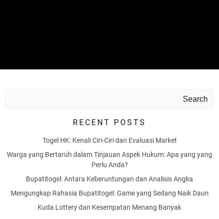
Search
RECENT POSTS
Togel HK: Kenali Ciri-Ciri dan Evaluasi Market
Warga yang Bertaruh dalam Tinjauan Aspek Hukum: Apa yang yang
Perlu Anda?
Bupatitogel: Antara Keberuntungan dan Analisis Angka
Mengungkap Rahasia Bupatitogel: Game yang Sedang Naik Daun
Kuda Lottery dan Kesempatan Menang Banyak