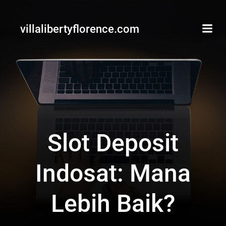
Skip
to
villalibertyflorence.com
content
Slot Deposit
Indosat: Mana
Lebih Baik?