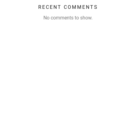
RECENT COMMENTS
No comments to show.
by
safASFsf231
▪
on
January
26,
2026
Permainan
slot
online
semakin
terkenal
di
kalangan
kalangan