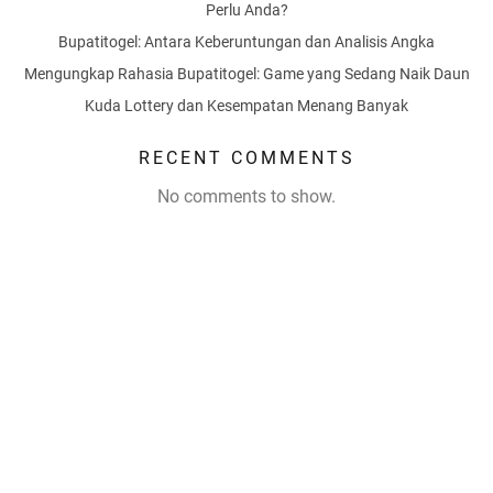
Perlu Anda?
Bupatitogel: Antara Keberuntungan dan Analisis Angka
Mengungkap Rahasia Bupatitogel: Game yang Sedang Naik Daun
Kuda Lottery dan Kesempatan Menang Banyak
RECENT COMMENTS
No comments to show.
by
safASFsf231
▪
on
January
29,
2026
Di
dalam
dunia
game