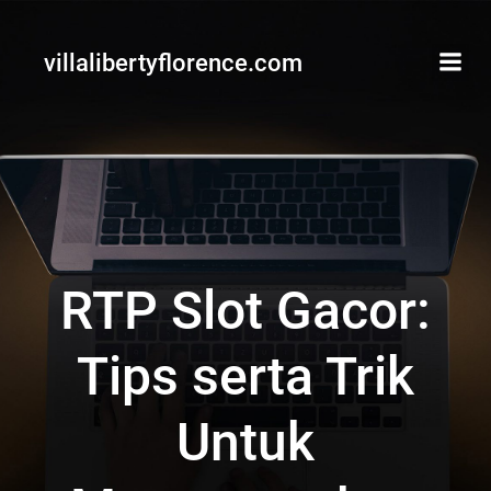
Skip
to
villalibertyflorence.com
content
RTP Slot Gacor:
Tips serta Trik
Untuk