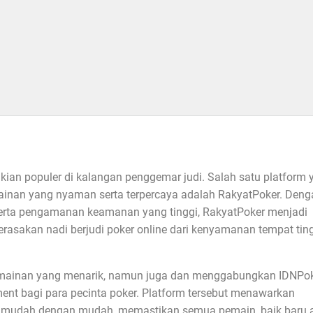
 kian populer di kalangan penggemar judi. Salah satu platform
nan yang nyaman serta terpercaya adalah RakyatPoker. Deng
serta pengamanan keamanan yang tinggi, RakyatPoker menjadi
erasakan nadi berjudi poker online dari kenyamanan tempat tin
rmainan yang menarik, namun juga dan menggabungkan IDNPo
ent bagi para pecinta poker. Platform tersebut menawarkan
 mudah dengan mudah, memastikan semua pemain, baik baru 