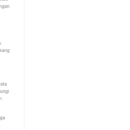
engan
.
akang
data
dungi
n
gga
.