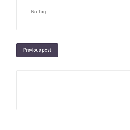
No Tag
Post
Previous post
navigation