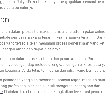
enggiurkan, RakyatPoker tidak hanya menyuguhkan sensasi ber
pada para pemainnya.
man
an dalam proses transaksi finansial di platform poker online
metode pembayaran yang terjamin keamanannya terjamin. Dari 
tode yang tersedia telah menjalani proses pemeriksaan yang ket
di dengan aman dan dapat dipercaya.
kemudahan dalam proses setoran dan penarikan dana. Para pem
dirinya, dengan tiap metode dilengkapi dengan enkripsi data y
an keuangan Anda tetap terlindungi dari pihak yang berniat jaha
an pelanggan yang siap membantu apabila terjadi masalah dal
ang profesional siap sedia untuk mengatasi pertanyaan dan
ne
Tindakan tersebut semakin meningkatkan level trust pemain