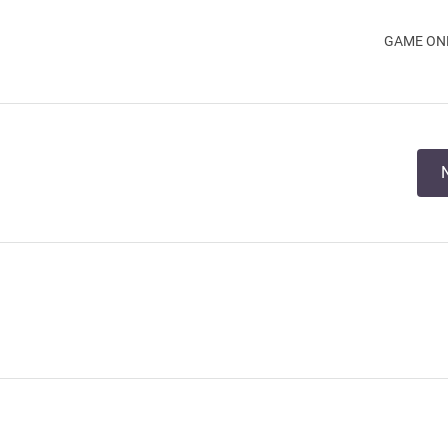
GAME ON
Post
navigation