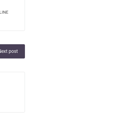
LINE
Next post