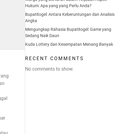
Hukum: Apa yang yang Perlu Anda?
Bupatitogel: Antara Keberuntungan dan Analisis
Angka
Mengungkap Rahasia Bupatitogel: Game yang
Sedang Naik Daun
Kuda Lottery dan Kesempatan Menang Banyak
RECENT COMMENTS
No comments to show.
 yang
an
ggal
ker
atau