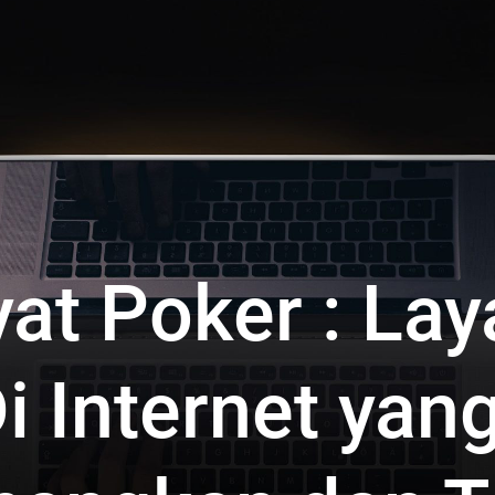
at Poker : La
i Internet yan