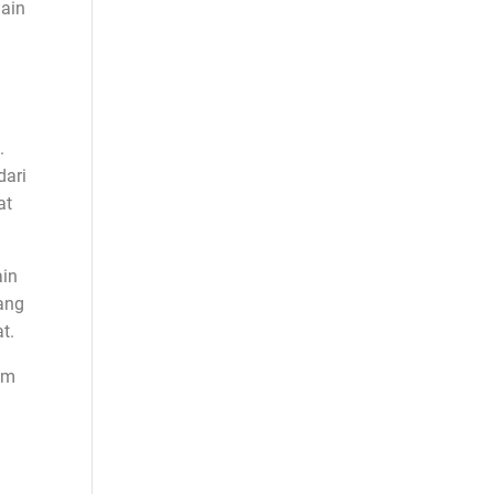
main
.
dari
at
ain
ang
t.
am