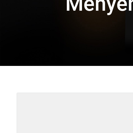
Menyen