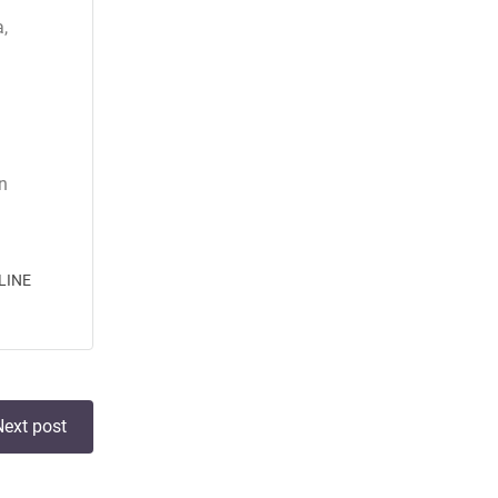
,
n
LINE
Next post