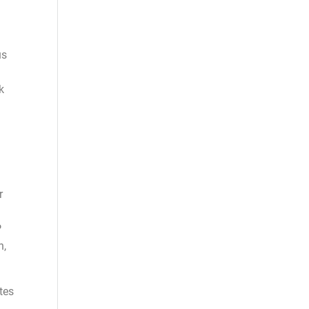
us
k
r
P
n,
tes