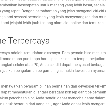
emberikan kesempatan untuk menang yang lebih besar, segala
yang tepat. Dengan pemahaman yang jelas mengenai ciri-ciri
engalami sensasi permainan yang lebih menyenangkan dan mu
ami jelajahi lebih jauh tentang alam slot online dan temukan
ne Terpercaya
ipercaya adalah kemudahan aksesnya. Para pemain bisa menikm
 dimana mana pun tanpa harus perlu ke dalam tempat perjudian
gkat seluler atau PC, Anda sendiri dapat menyusuri berbagai
enjadikan pengalaman bergambling semakin luwes dan nyaman
aya menawarkan beragam pilihan permainan dari developer terke
 dapat menentukan di antara beragam konsep dan tipe permai
 akun percobaan slot, Anda sendiri dapat mencoba game dalam
ntuk bertaruh dari uang asli, agar Anda dapat lebih mengerti