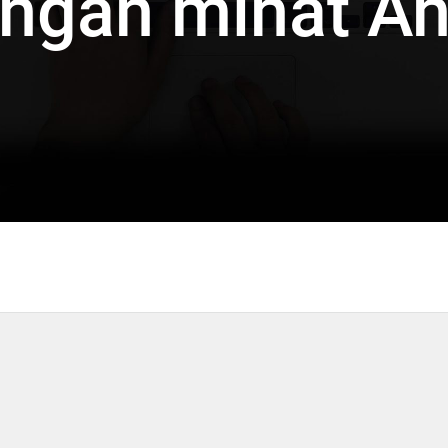
ngan minat A