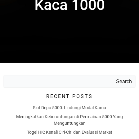
Kaca 1000
Search
RECENT POSTS
Slot Depo 5000: Lindungi Modal Kamu
Meningkatkan Keberuntungan di Permainan 5000 Yang
Menguntungkan
Togel HK: Kenali Ciri-Ciri dan Evaluasi Market