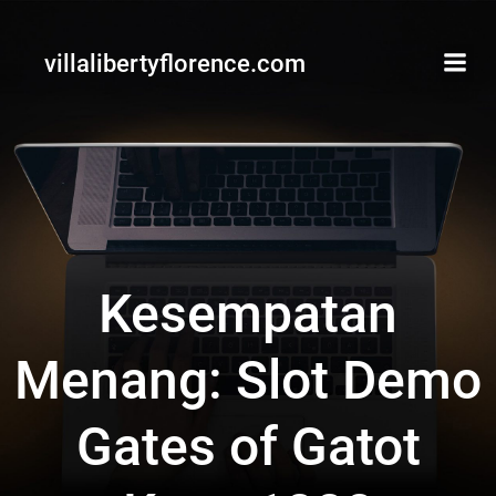
Skip
to
villalibertyflorence.com
content
Kesempatan
Menang: Slot Demo
Gates of Gatot