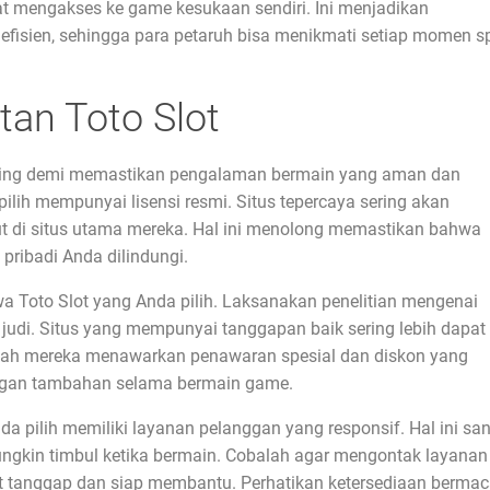
t mengakses ke game kesukaan sendiri. Ini menjadikan
efisien, sehingga para petaruh bisa menikmati setiap momen s
tan Toto Slot
nting demi memastikan pengalaman bermain yang aman dan
ilih mempunyai lisensi resmi. Situs tepercaya sering akan
ut di situs utama mereka. Hal ini menolong memastikan bahwa
pribadi Anda dilindungi.
wa Toto Slot yang Anda pilih. Laksanakan penelitian mengenai
 judi. Situs yang mempunyai tanggapan baik sering lebih dapat
kah mereka menawarkan penawaran spesial dan diskon yang
ngan tambahan selama bermain game.
Anda pilih memiliki layanan pelanggan yang responsif. Hal ini sa
gkin timbul ketika bermain. Cobalah agar mengontak layanan
t tanggap dan siap membantu. Perhatikan ketersediaan berma