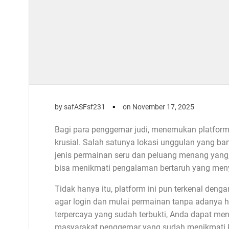
▪
by
safASFsf231
on
November 17, 2025
Bagi para penggemar judi, menemukan platform
krusial. Salah satunya lokasi unggulan yang ba
jenis permainan seru dan peluang menang yang, 
bisa menikmati pengalaman bertaruh yang me
Tidak hanya itu, platform ini pun terkenal deng
agar login dan mulai permainan tanpa adanya h
terpercaya yang sudah terbukti, Anda dapat meng
masyarakat penggemar yang sudah menikmati kese