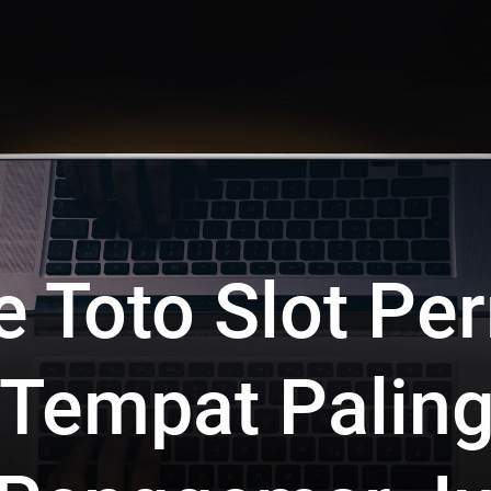
e Toto Slot Pe
: Tempat Paling