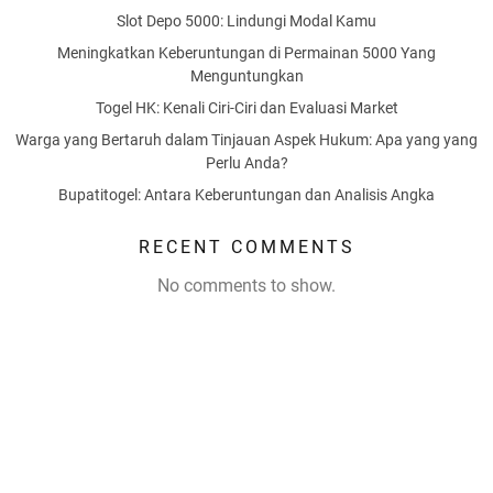
Slot Depo 5000: Lindungi Modal Kamu
Meningkatkan Keberuntungan di Permainan 5000 Yang
Menguntungkan
Togel HK: Kenali Ciri-Ciri dan Evaluasi Market
Warga yang Bertaruh dalam Tinjauan Aspek Hukum: Apa yang yang
Perlu Anda?
Bupatitogel: Antara Keberuntungan dan Analisis Angka
RECENT COMMENTS
by
No comments to show.
safASFsf231
▪
on
November
23, 2025
Permainan
lotto