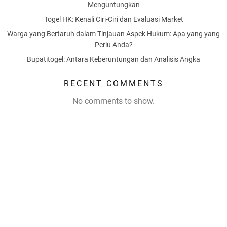
Menguntungkan
Togel HK: Kenali Ciri-Ciri dan Evaluasi Market
Warga yang Bertaruh dalam Tinjauan Aspek Hukum: Apa yang yang
Perlu Anda?
Bupatitogel: Antara Keberuntungan dan Analisis Angka
RECENT COMMENTS
by
No comments to show.
safASFsf231
▪
on
November
19, 2025
Dalam
dunia
judi,
togel