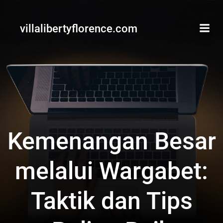
Skip
to
villalibertyflorence.com
content
Kemenangan Besar
melalui Wargabet:
Taktik dan Tips