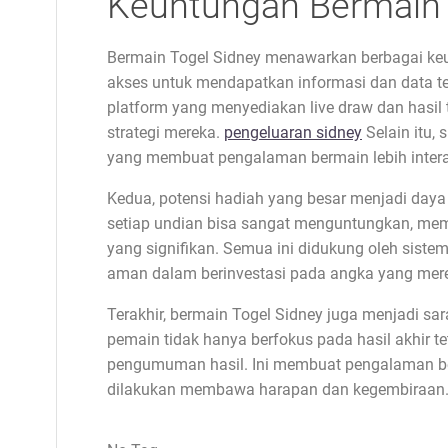
Keuntungan Bermain 
Bermain Togel Sidney menawarkan berbagai ke
akses untuk mendapatkan informasi dan data te
platform yang menyediakan live draw dan hasil
strategi mereka.
pengeluaran sidney
Selain itu, 
yang membuat pengalaman bermain lebih inter
Kedua, potensi hadiah yang besar menjadi daya
setiap undian bisa sangat menguntungkan, m
yang signifikan. Semua ini didukung oleh siste
aman dalam berinvestasi pada angka yang merek
Terakhir, bermain Togel Sidney juga menjadi sa
pemain tidak hanya berfokus pada hasil akhir
pengumuman hasil. Ini membuat pengalaman ber
dilakukan membawa harapan dan kegembiraan