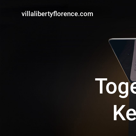
Skip
to
villalibertyflorence.com
content
Toge
Ke