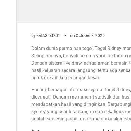
▪
by
safASFsf231
on
October 7, 2025
Dalam dunia permainan togel, Togel Sidney menj
Setiap harinya, banyak pemain yang berharap 
Dengan sistem live draw, pengalaman bermain 
hasil keluaran secara langsung, tentu ada sens
untuk meraih kemenangan besar.
Hari ini, berbagai informasi seputar togel Sidn
dicermati. Dengan memahami statistik dan hasil
mendapatkan hasil yang diinginkan. Bergabungl
sydney yang penuh tantangan dan sekaligus me
adalah saat yang tepat untuk merencanakan st