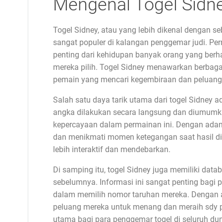
Mengenal Togel Sidn
Togel Sidney, atau yang lebih dikenal dengan se
sangat populer di kalangan penggemar judi. Perm
penting dari kehidupan banyak orang yang ber
mereka pilih. Togel Sidney menawarkan berbaga
pemain yang mencari kegembiraan dan peluang 
Salah satu daya tarik utama dari togel Sidney a
angka dilakukan secara langsung dan diumumk
kepercayaan dalam permainan ini. Dengan adanya
dan menikmati momen ketegangan saat hasil d
lebih interaktif dan mendebarkan.
Di samping itu, togel Sidney juga memiliki data
sebelumnya. Informasi ini sangat penting bagi
dalam memilih nomor taruhan mereka. Dengan 
peluang mereka untuk menang dan meraih sdy pr
utama bagi para penggemar togel di seluruh dun