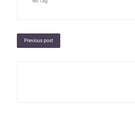
No Tag
Post
Previous post
navigation