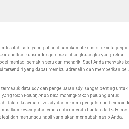
adi salah satu yang paling dinantikan oleh para pecinta perjud
mendapatkan keberuntungan melalui angka-angka yang keluar.
togel menjadi semakin seru dan menarik. Saat Anda menyaksik
asi tersendiri yang dapat memicu adrenalin dan memberikan pe
ey, termasuk data sdy dan pengeluaran sdy, sangat penting untuk
 yang telah keluar, Anda bisa meningkatkan peluang untuk
ah dalam keseruan live sdy dan nikmati pengalaman bermain t
mberikan kesempatan emas untuk meraih hadiah dari sdy pools
rategi dan menunggu hasil yang akan mengubah nasib Anda.