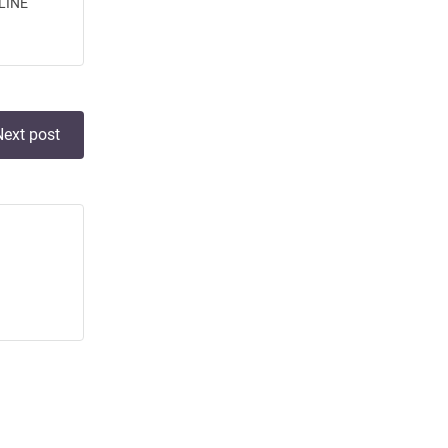
LINE
Next post