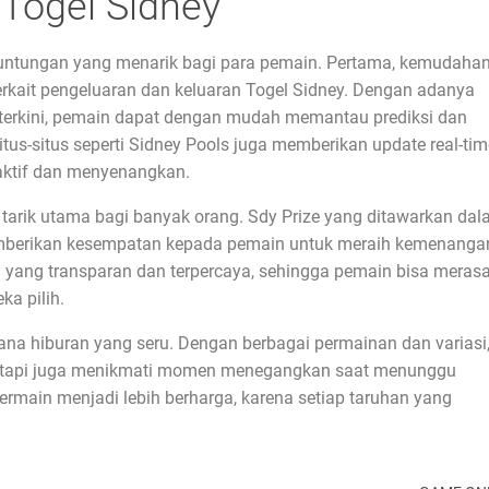
Togel Sidney
untungan yang menarik bagi para pemain. Pertama, kemudaha
rkait pengeluaran dan keluaran Togel Sidney. Dengan adanya
 terkini, pemain dapat dengan mudah memantau prediksi dan
situs-situs seperti Sidney Pools juga memberikan update real-tim
aktif dan menyenangkan.
 tarik utama bagi banyak orang. Sdy Prize yang ditawarkan da
emberikan kesempatan kepada pemain untuk meraih kemenanga
m yang transparan dan terpercaya, sehingga pemain bisa meras
a pilih.
rana hiburan yang seru. Dengan berbagai permainan dan variasi
 tetapi juga menikmati momen menegangkan saat menunggu
main menjadi lebih berharga, karena setiap taruhan yang
.