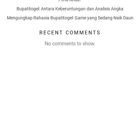
Bupatitogel: Antara Keberuntungan dan Analisis Angka
Mengungkap Rahasia Bupatitogel: Game yang Sedang Naik Daun
RECENT COMMENTS
by
No comments to show.
safASFsf231
▪
on
October
30,
2025
Di
alam
permainan
slot
online,
terminologi