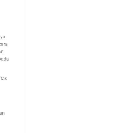
nya
cara
an
pada
atas
pan