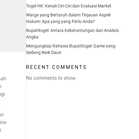
Togel HK: Kenali Ciri-Ciri dan Evaluasi Market
Warga yang Bertaruh dalam Tinjauan Aspek
Hukum: Apa yang yang Perlu Anda?
Bupatitogel: Antara Keberuntungan dan Analisis
Angka
Mengungkap Rahasia Bupatitogel: Game yang
Sedang Naik Daun
RECENT COMMENTS
No comments to show.
nah
n
egi
an
ine
i