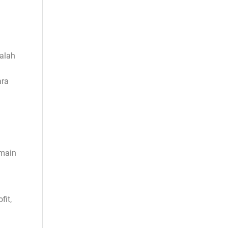
alah
ara
emain
it,