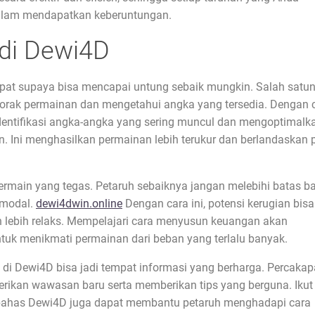
 dalam mendapatkan keberuntungan.
di Dewi4D
pat supaya bisa mencapai untung sebaik mungkin. Salah satu
corak permainan dan mengetahui angka yang tersedia. Dengan 
dentifikasi angka-angka yang sering muncul dan mengoptimalk
Ini menghasilkan permainan lebih terukur dan berlandaskan 
ermain yang tegas. Petaruh sebaiknya jangan melebihi batas b
 modal.
dewi4dwin.online
Dengan cara ini, potensi kerugian bisa
 lebih relaks. Mempelajari cara menyusun keuangan akan
k menikmati permainan dari beban yang terlalu banyak.
 di Dewi4D bisa jadi tempat informasi yang berharga. Percaka
ikan wawasan baru serta memberikan tips yang berguna. Ikut
bahas Dewi4D juga dapat membantu petaruh menghadapi cara