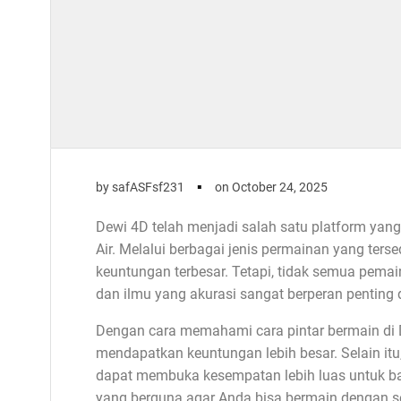
▪
by
safASFsf231
on
October 24, 2025
Dewi 4D telah menjadi salah satu platform yan
Air. Melalui berbagai jenis permainan yang te
keuntungan terbesar. Tetapi, tidak semua pemain
dan ilmu yang akurasi sangat berperan penti
Dengan cara memahami cara pintar bermain di
mendapatkan keuntungan lebih besar. Selain it
dapat membuka kesempatan lebih luas untuk ban
yang berguna agar Anda bisa bermain dengan sec