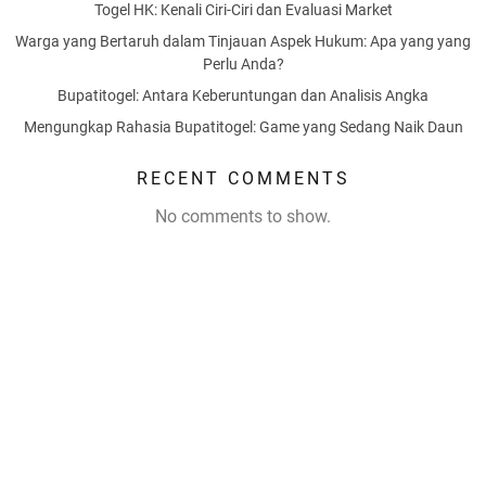
Togel HK: Kenali Ciri-Ciri dan Evaluasi Market
Warga yang Bertaruh dalam Tinjauan Aspek Hukum: Apa yang yang
Perlu Anda?
Bupatitogel: Antara Keberuntungan dan Analisis Angka
Mengungkap Rahasia Bupatitogel: Game yang Sedang Naik Daun
RECENT COMMENTS
by
No comments to show.
safASFsf231
▪
on
October
19,
2025
Dalam
dunia
perjudian
online,