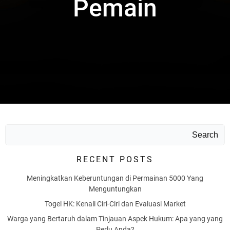
Pemain
Search
RECENT POSTS
Meningkatkan Keberuntungan di Permainan 5000 Yang
Menguntungkan
Togel HK: Kenali Ciri-Ciri dan Evaluasi Market
Warga yang Bertaruh dalam Tinjauan Aspek Hukum: Apa yang yang
Perlu Anda?