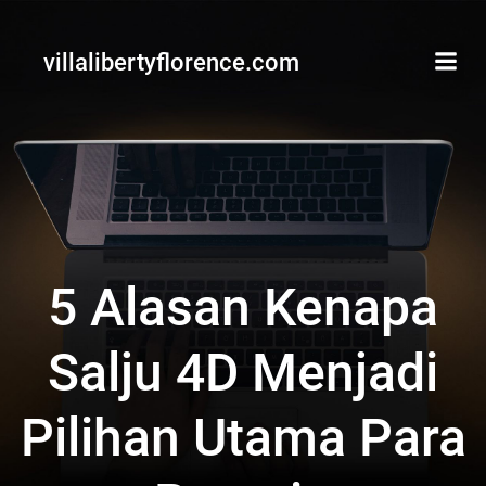
Skip
to
villalibertyflorence.com
content
5 Alasan Kenapa
Salju 4D Menjadi
Pilihan Utama Para