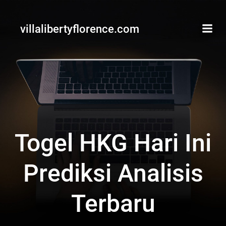
Skip
to
villalibertyflorence.com
content
Togel HKG Hari Ini
Prediksi Analisis
Terbaru