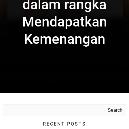
dalam rangka
Mendapatkan
Kemenangan
Search
RECENT POSTS