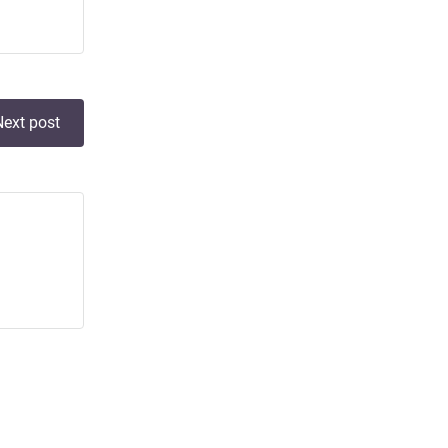
Next post