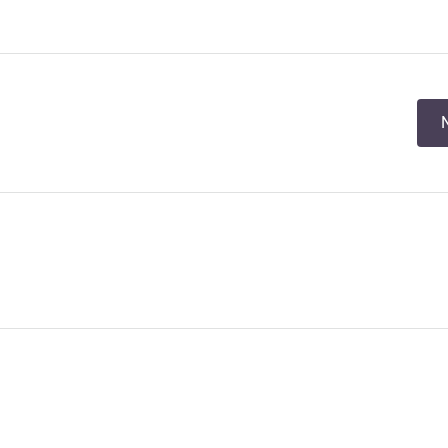
Post
navigation