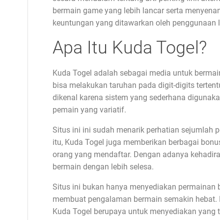
bermain game yang lebih lancar serta menyenang
keuntungan yang ditawarkan oleh penggunaan link
Apa Itu Kuda Togel?
Kuda Togel adalah sebagai media untuk bermain t
bisa melakukan taruhan pada digit-digits tertentu
dikenal karena sistem yang sederhana digunak
pemain yang variatif.
Situs ini ini sudah menarik perhatian sejumlah
itu, Kuda Togel juga memberikan berbagai bon
orang yang mendaftar. Dengan adanya kehadiran
bermain dengan lebih selesa.
Situs ini bukan hanya menyediakan permainan 
membuat pengalaman bermain semakin hebat. Da
Kuda Togel berupaya untuk menyediakan yang t