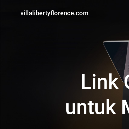
Skip
to
villalibertyflorence.com
content
Link 
untuk 