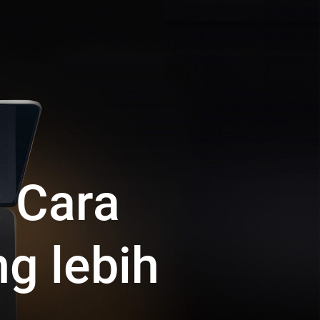
: Cara
g lebih