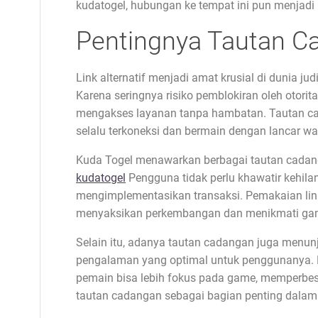
kudatogel, hubungan ke tempat ini pun menjadi 
Pentingnya Tautan C
Link alternatif menjadi amat krusial di dunia ju
Karena seringnya risiko pemblokiran oleh otori
mengakses layanan tanpa hambatan. Tautan 
selalu terkoneksi dan bermain dengan lancar 
Kuda Togel menawarkan berbagai tautan cadan
kudatogel
Pengguna tidak perlu khawatir kehil
mengimplementasikan transaksi. Pemakaian lin
menyaksikan perkembangan dan menikmati game
Selain itu, adanya tautan cadangan juga menu
pengalaman yang optimal untuk penggunanya. 
pemain bisa lebih fokus pada game, memperbesa
tautan cadangan sebagai bagian penting dalam e