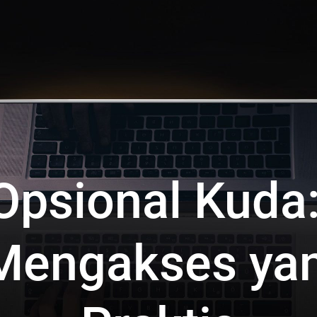
Opsional Kuda
Mengakses yan