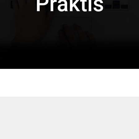
Praktis