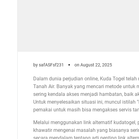
▪
by
safASFsf231
on
August 22, 2025
Dalam dunia perjudian online, Kuda Togel telah m
Tanah Air. Banyak yang mencari metode untuk ma
sering kendala akses menjadi hambatan, baik a
Untuk menyelesaikan situasi ini, muncul istilah 
pemakai untuk masih bisa mengakses servis t
Melalui menggunakan link alternatif kudatogel
khawatir mengenai masalah yang biasanya serin
secara mendalam tentang arti penting link alte