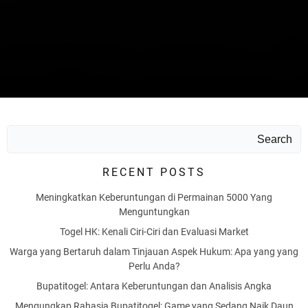
Search
RECENT POSTS
Meningkatkan Keberuntungan di Permainan 5000 Yang
Menguntungkan
Togel HK: Kenali Ciri-Ciri dan Evaluasi Market
Warga yang Bertaruh dalam Tinjauan Aspek Hukum: Apa yang yang
Perlu Anda?
Bupatitogel: Antara Keberuntungan dan Analisis Angka
Mengungkap Rahasia Bupatitogel: Game yang Sedang Naik Daun