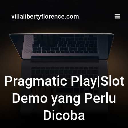
Skip
to
villalibertyflorence.com
content
Pragmatic Play|Slot
Demo yang Perlu
Dicoba