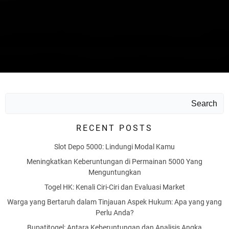
Search
RECENT POSTS
Slot Depo 5000: Lindungi Modal Kamu
Meningkatkan Keberuntungan di Permainan 5000 Yang
Menguntungkan
Togel HK: Kenali Ciri-Ciri dan Evaluasi Market
Warga yang Bertaruh dalam Tinjauan Aspek Hukum: Apa yang yang
Perlu Anda?
Bupatitogel: Antara Keberuntungan dan Analisis Angka