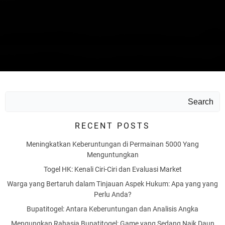
Search
RECENT POSTS
Meningkatkan Keberuntungan di Permainan 5000 Yang
Menguntungkan
Togel HK: Kenali Ciri-Ciri dan Evaluasi Market
Warga yang Bertaruh dalam Tinjauan Aspek Hukum: Apa yang yang
Perlu Anda?
Bupatitogel: Antara Keberuntungan dan Analisis Angka
Mengungkap Rahasia Bupatitogel: Game yang Sedang Naik Daun