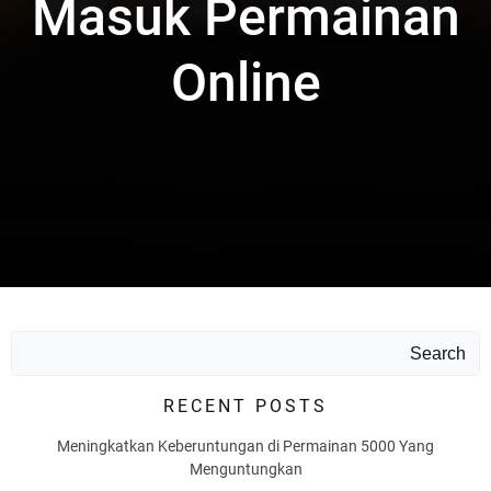
Masuk Permainan
Online
Search
RECENT POSTS
Meningkatkan Keberuntungan di Permainan 5000 Yang
Menguntungkan