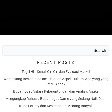
Search
RECENT POSTS
Togel HK: Kenali Ciri-Ciri dan Evaluasi Market
Warga yang Bertaruh dalam Tinjauan Aspek Hukum: Apa yang yang
Perlu Anda?
Bupatitogel: Antara Keberuntungan dan Analisis Angka
Mengungkap Rahasia Bupatitogel: Game yang Sedang Naik Daun
Kuda Lottery dan Kesempatan Menang Banyak