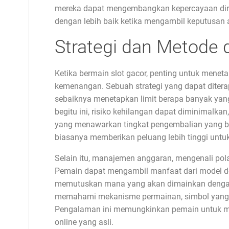
mereka dapat mengembangkan kepercayaan diri 
dengan lebih baik ketika mengambil keputusan
Strategi dan Metode 
Ketika bermain slot gacor, penting untuk mene
kemenangan. Sebuah strategi yang dapat diter
sebaiknya menetapkan limit berapa banyak yang
begitu ini, risiko kehilangan dapat diminimalka
yang menawarkan tingkat pengembalian yang be
biasanya memberikan peluang lebih tinggi untu
Selain itu, manajemen anggaran, mengenali pola
Pemain dapat mengambil manfaat dari model d
memutuskan mana yang akan dimainkan dengan
memahami mekanisme permainan, simbol yang pen
Pengalaman ini memungkinkan pemain untuk men
online yang asli.