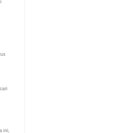
i
rus
cari
 ini,