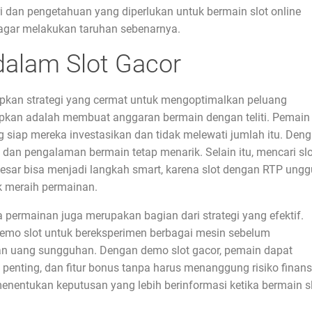
dan pengetahuan yang diperlukan untuk bermain slot online
 agar melakukan taruhan sebenarnya.
dalam Slot Gacor
tapkan strategi yang cermat untuk mengoptimalkan peluang
apkan adalah membuat anggaran bermain dengan teliti. Pemain
 siap mereka investasikan dan tidak melewati jumlah itu. Den
n, dan pengalaman bermain tetap menarik. Selain itu, mencari slo
sar bisa menjadi langkah smart, karena slot dengan RTP ungg
k meraih permainan.
 permainan juga merupakan bagian dari strategi yang efektif.
emo slot untuk bereksperimen berbagai mesin sebelum
 uang sungguhan. Dengan demo slot gacor, pemain dapat
ting, dan fitur bonus tanpa harus menanggung risiko finansi
entukan keputusan yang lebih berinformasi ketika bermain s