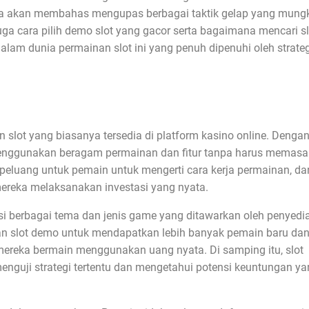
ita akan membahas mengupas berbagai taktik gelap yang mung
uga cara pilih demo slot yang gacor serta bagaimana mencari sl
 dalam dunia permainan slot ini yang penuh dipenuhi oleh strateg
n slot yang biasanya tersedia di platform kasino online. Denga
enggunakan beragam permainan dan fitur tanpa harus memas
eluang untuk pemain untuk mengerti cara kerja permainan, da
ereka melaksanakan investasi yang nyata.
i berbagai tema dan jenis game yang ditawarkan oleh penyedi
n slot demo untuk mendapatkan lebih banyak pemain baru da
mereka bermain menggunakan uang nyata. Di samping itu, slot
guji strategi tertentu dan mengetahui potensi keuntungan ya