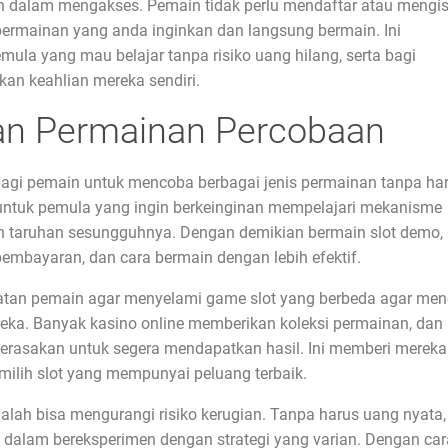
n dalam mengakses. Pemain tidak perlu mendaftar atau mengis
permainan yang anda inginkan dan langsung bermain. Ini
mula yang mau belajar tanpa risiko uang hilang, serta bagi
n keahlian mereka sendiri.
n Permainan Percobaan
gi pemain untuk mencoba berbagai jenis permainan tanpa ha
ntuk pemula yang ingin berkeinginan mempelajari mekanisme
n taruhan sesungguhnya. Dengan demikian bermain slot demo,
 pembayaran, dan cara bermain dengan lebih efektif.
atan pemain agar menyelami game slot yang berbeda agar men
reka. Banyak kasino online memberikan koleksi permainan, dan
erasakan untuk segera mendapatkan hasil. Ini memberi mereka
lih slot yang mempunyai peluang terbaik.
alah bisa mengurangi risiko kerugian. Tanpa harus uang nyata,
dalam bereksperimen dengan strategi yang varian. Dengan cara