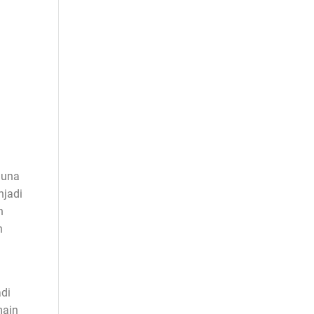
guna
njadi
n
n
di
main