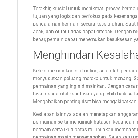
Terakhir, krusial untuk menikmati proses bermai
tujuan yang logis dan berfokus pada kesenan
pengalaman bermain secara keseluruhan. Saat ber
acak, dan output tidak dapat ditebak. Dengan 
benar, pemain dapat menemukan kesuksesan yan
Menghindari Kesalah
Ketika memainkan slot online, sejumlah pemain
menyusutkan peluang mereka untuk menang. Sal
permainan yang ingin dimainkan. Dengan cara 
bisa mengambil keputusan yang lebih baik ser
Mengabaikan penting riset bisa mengakibatkan 
Kesilapan lainnya adalah menetapkan anggaran 
permainan serta menginjak batasan keuangan m
bermain serta ikuti batas itu. Ini akan memba
permainan masih menyenangkan. Salah satu un