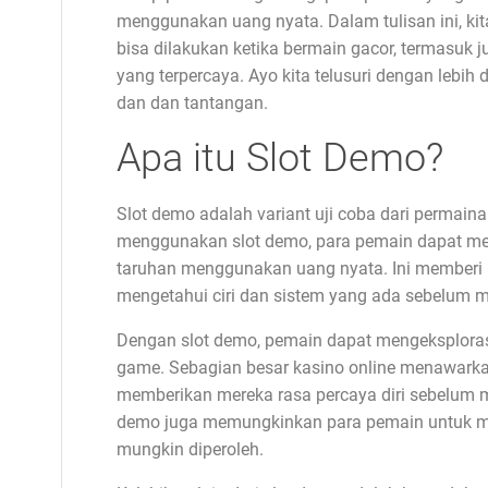
menggunakan uang nyata. Dalam tulisan ini, k
bisa dilakukan ketika bermain gacor, termasuk j
yang terpercaya. Ayo kita telusuri dengan lebih
dan dan tantangan.
Apa itu Slot Demo?
Slot demo adalah variant uji coba dari permaina
menggunakan slot demo, para pemain dapat m
taruhan menggunakan uang nyata. Ini memberi p
mengetahui ciri dan sistem yang ada sebelum m
Dengan slot demo, pemain dapat mengeksploras
game. Sebagian besar kasino online menawarka
memberikan mereka rasa percaya diri sebelum 
demo juga memungkinkan para pemain untuk men
mungkin diperoleh.