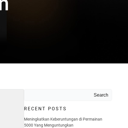
n
Search
RECENT POSTS
Meningkatkan Keberuntungan di Permainan
5000 Yang Menguntungkan