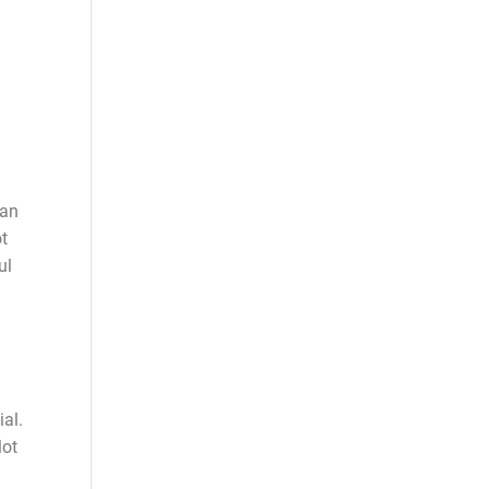
gan
t
ul
al.
lot