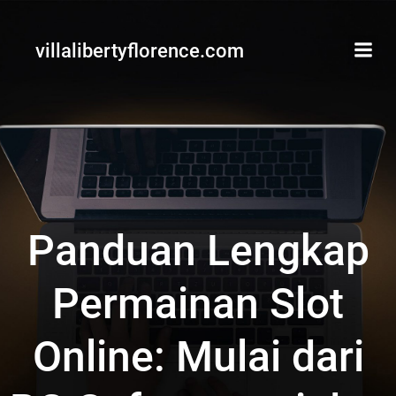
Skip
to
villalibertyflorence.com
content
Panduan Lengkap
Permainan Slot
Online: Mulai dari